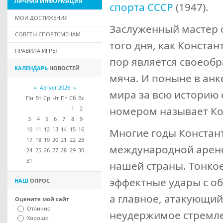
ЛИЧНАЯ
ИНФОРМАЦИЯ
спорта СССР
(1947).
МОИ ДОСТИЖЕНИЯ
Заслуженный мастер 
СОВЕТЫ СПОРТСМЕНАМ
того дня, как Констан
ПРАВИЛА ИГРЫ
пор является своеоб
КАЛЕНДАРЬ
НОВОСТЕЙ
мяча. И поныне в ан
«
Август 2026
»
мира за всю историю
Пн
Вт
Ср
Чт
Пт
Сб
Вс
номером называет Ко
1
2
3
4
5
6
7
8
9
10
11
12
13
14
15
16
Многие годы Констан
17
18
19
20
21
22
23
международной арене
24
25
26
27
28
29
30
31
нашей страны. Тонко
эффектные удары с об
НАШ
ОПРОС
а главное, атакующий
Оцените мой сайт
Отлично
неудержимое стремле
Хорошо