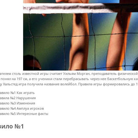
ателем столь известной игры считает Уильям Морган, преподаватель физической 
 понял на 197 см, а его ученики стали перебрасывать через нее баскетбольную ка
у Хальстед игра получила название волейбол. Правила игры формировались до 19
авило №1 Как играть
авила №2 Нарушения
авило №3 Изменения
авило №4 Амплуа игроков
авило №5 Интересные факты
вило №1