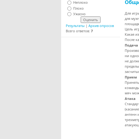
Общи
Неплохо
Плохо
Для игр
Ужасно
для муж
площадк
Результаты
|
Архив опросов
Цель иг
Всего ответов:
7
Какая и
После к
Подача
Произво
ни одно
не долж
пределы
засчиты
Прием
Принять
команды
мяч мож
Атака
Стандар
(касание
антенн 
трехмет
атакующ