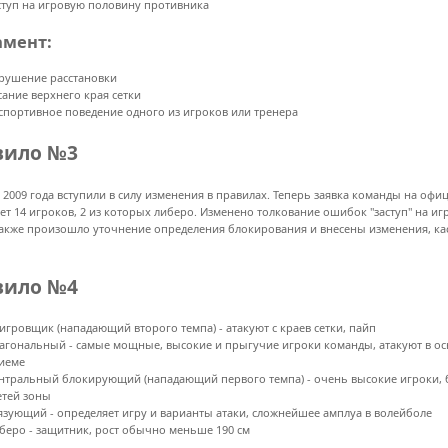
ступ на игровую половину противника
амент:
рушение расстановки
сание верхнего края сетки
спортивное поведение одного из игроков или тренера
вило №3
а 2009 года вступили в силу изменения в правилах. Теперь заявка команды на о
яет 14 игроков, 2 из которых либеро. Изменено толкование ошибок "заступ" на и
 Также произошло уточнение определения блокирования и внесены изменения, ка
вило №4
игровщик (нападающий второго темпа) - атакуют с краев сетки, пайп
агональный - самые мощные, высокие и прыгучие игроки команды, атакуют в осн
иеме
нтральный блокирующий (нападающий первого темпа) - очень высокие игроки, б
етей зоны
язующий - определяет игру и варианты атаки, сложнейшее амплуа в волейболе
беро - защитник, рост обычно меньше 190 см