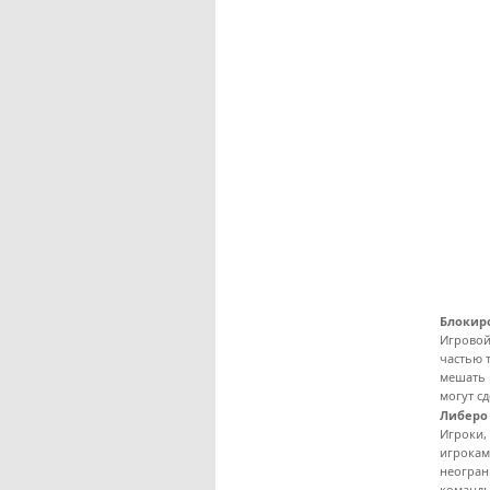
Блокир
Игровой
частью 
мешать 
могут сд
Либеро
Игроки, 
игрокам
неогран
команды