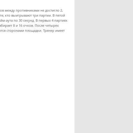
ков между противниками не достигло 2,
 те, кто выигрывают три партии. В пятой
йм-аута по 30 секунд. В первых 4 партиях
абирает 8 и 16 очков. После четырех
ются сторонами площадки. Тренер имеет