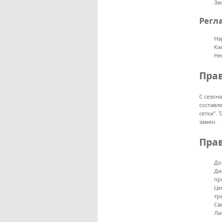
За
Регл
На
Ка
Не
Пра
С сезон
составл
сетки".
замен.
Пра
До
Ди
пр
Це
тр
Св
Ли