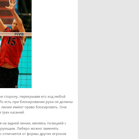
ю сторону, перекрывая его ход любой
 То есть при блокировании руки не должны
ей линии имеют право блокировать. Они
з трех касаний.
ся на задней линии, меняясь позицией с
кирующим. Либеро можно заменять
ро отличается от формы других игроков