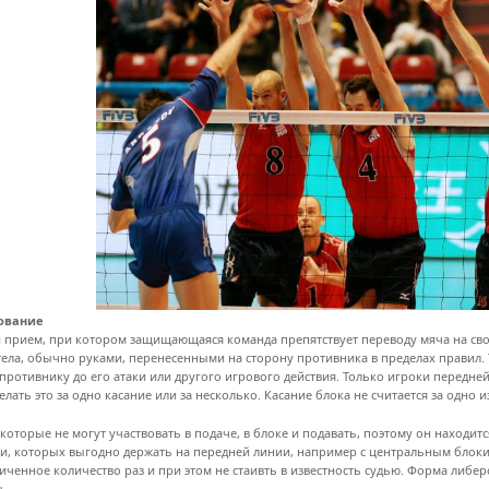
ование
 прием, при котором защищающаяся команда препятствует переводу мяча на сво
тела, обычно руками, перенесенными на сторону противника в пределах правил.
противнику до его атаки или другого игрового действия. Только игроки передн
елать это за одно касание или за несколько. Касание блока не считается за одно и
которые не могут участвовать в подаче, в блоке и подавать, поэтому он находит
и, которых выгодно держать на передней линии, например с центральным бло
иченное количество раз и при этом не стаивть в известность судью. Форма либе
.