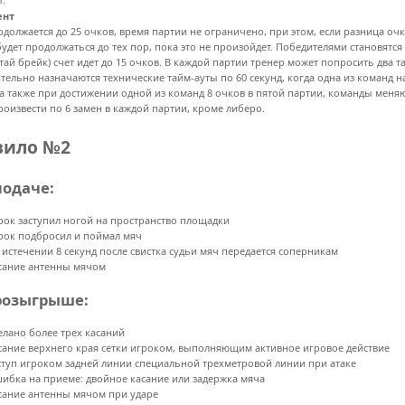
ент
одолжается до 25 очков, время партии не ограничено, при этом, если разница оч
удет продолжаться до тех пор, пока это не произойдет. Победителями становятся
тай брейк) счет идет до 15 очков. В каждой партии тренер может попросить два та
тельно назначаются технические тайм-ауты по 60 секунд, когда одна из команд н
 а также при достижении одной из команд 8 очков в пятой партии, команды меня
роизвести по 6 замен в каждой партии, кроме либеро.
вило №2
подаче:
рок заступил ногой на пространство площадки
рок подбросил и поймал мяч
 истечении 8 секунд после свистка судьи мяч передается соперникам
сание антенны мячом
розыгрыше:
елано более трех касаний
сание верхнего края сетки игроком, выполняющим активное игровое действие
ступ игроком задней линии специальной трехметровой линии при атаке
ибка на приеме: двойное касание или задержка мяча
сание антенны мячом при ударе