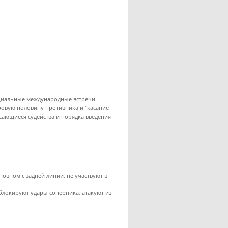
фициальные международные встречи
гровую половину противника и "касание
сающиеся судейства и порядка введения
овном с задней линии, не участвуют в
локируют удары соперника, атакуют из