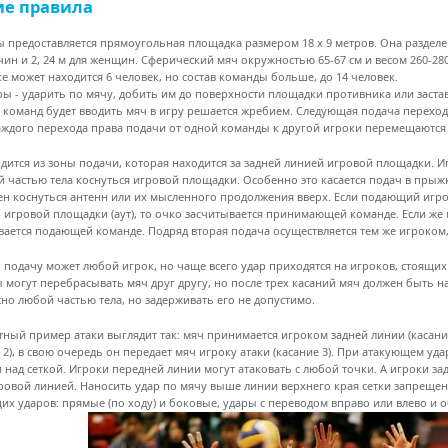
е правила
ы предоставляется прямоугольная площадка размером 18 x 9 метров. Она разделена
чин и 2, 24 м для женщин. Сферический мяч окружностью 65-67 см и весом 260-2
е может находится 6 человек, но состав команды больше, до 14 человек.
ры - ударить по мячу, добить им до поверхности площадки противника или заста
з команд будет вводить мяч в игру решается жребием. Следующая подача переход
аждого перехода права подачи от одной команды к другой игроки перемещаются 
дится из зоны подачи, которая находится за задней линией игровой площадки. И
й частью тела коснуться игровой площадки. Особенно это касается подач в прыжке
ен коснуться антенн или их мысленного продолжения вверх. Если подающий игр
 игровой площадки (аут), то очко засчитывается принимающей команде. Если же 
вается подающей команде. Подряд вторая подача осуществляется тем же игроком,
 подачу может любой игрок, но чаще всего удар приходятся на игроков, стоящ
 могут перебрасывать мяч друг другу, но после трех касаний мяч должен быть н
но любой частью тела, но задерживать его не допустимо.
тный пример атаки выглядит так: мяч принимается игроком задней линии (касание
 2), в свою очередь он передает мяч игроку атаки (касание 3). При атакующем уда
и над сеткой. Игроки передней линии могут атаковать с любой точки. А игроки 
ровой линией. Наносить удар по мячу выше линии верхнего края сетки запрещен
их ударов: прямые (по ходу) и боковые, удары с переводом вправо или влево и о