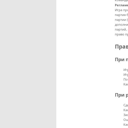
Реглам
Игра пр
партия б
партии (
дополни
партий,
право п
Пра
При 
Иг
Иг
По
Ка
При 
Сд
Ка
За
Ош
Ка