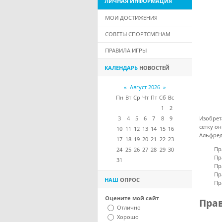
ЛИЧНАЯ
ИНФОРМАЦИЯ
МОИ ДОСТИЖЕНИЯ
СОВЕТЫ СПОРТСМЕНАМ
ПРАВИЛА ИГРЫ
КАЛЕНДАРЬ
НОВОСТЕЙ
«
Август 2026
»
Пн
Вт
Ср
Чт
Пт
Сб
Вс
1
2
3
4
5
6
7
8
9
Изобрет
сетку он
10
11
12
13
14
15
16
Альфред
17
18
19
20
21
22
23
Пр
24
25
26
27
28
29
30
Пр
31
Пр
Пр
НАШ
ОПРОС
Пр
Оцените мой сайт
Пра
Отлично
Хорошо