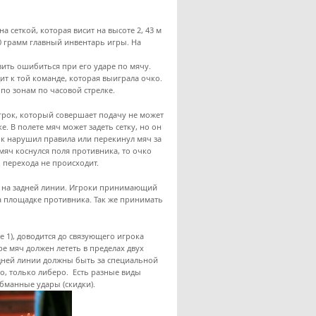
 сеткой, которая висит на высоте 2, 43 м
80 грамм главный инвентарь игры. На
вить ошибиться при его ударе по мячу.
ит к той команде, которая выиграла очко.
по зонам по часовой стрелке.
грок, который совершает подачу не может
. В полете мяч может задеть сетку, но он
ок нарушил правила или перекинул мяч за
мяч коснулся поля противника, то очко
 перехода не происходит.
их на задней линии. Игроки принимающий
а площадке противника. Так же принимать
 1), доводится до связующего игрока
ре мяч должен лететь в пределах двух
задней линии должны быть за специальной
о, только либеро. Есть разные виды
бманные удары (скидки).